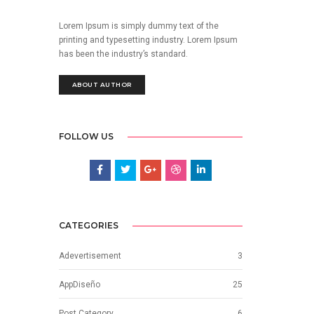
Lorem Ipsum is simply dummy text of the
printing and typesetting industry. Lorem Ipsum
has been the industry’s standard.
ABOUT AUTHOR
FOLLOW US
CATEGORIES
Adevertisement
3
AppDiseño
25
Post Category
6