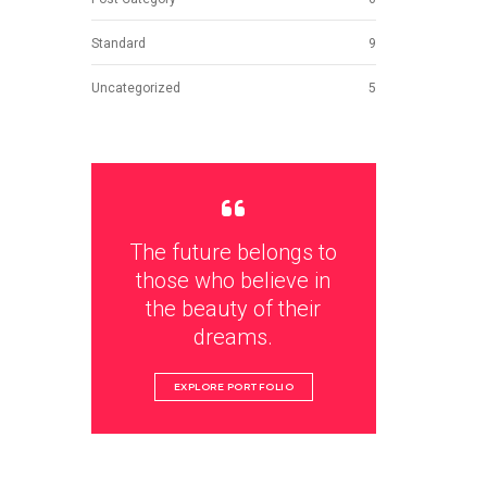
Standard
9
Uncategorized
5
The future belongs to
those who believe in
the beauty of their
dreams.
EXPLORE PORTFOLIO